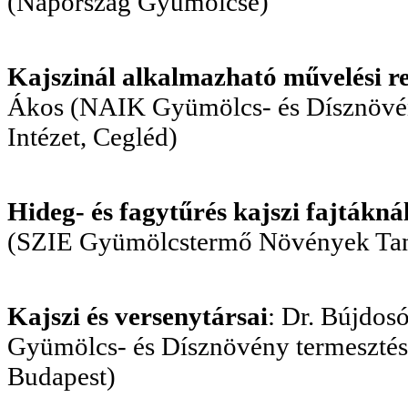
(Napország Gyümölcse)
Kajszinál alkalmazható művelési r
Ákos (NAIK Gyümölcs- és Dísznövén
Intézet, Cegléd)
Hideg- és fagytűrés kajszi fajtákná
(SZIE Gyümölcstermő Növények Tan
Kajszi és versenytársai
: Dr. Bújdo
Gyümölcs- és Dísznövény termesztési
Budapest)