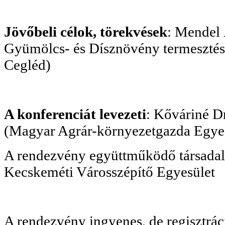
Jövőbeli célok, törekvések
: Mendel
Gyümölcs- és Dísznövény termesztési
Cegléd)
A konferenciát levezeti
: Kőváriné D
(Magyar Agrár-környezetgazda Egyes
A rendezvény együttműködő társadal
Kecskeméti Városszépítő Egyesület
A rendezvény ingyenes, de regisztrác