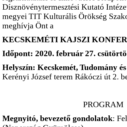
Dísznövénytermesztési Kutató Intéze
megyei TIT Kulturális Örökség Szakos
meghívja Önt a
KECSKEMÉTI KAJSZI
KONFER
Időpont: 2020. február 27. csütörtö
Helyszín: Kecskemét, Tudomány és
Kerényi József terem Rákóczi út 2. bej
PROGRAM
Megnyitó, bevezető gondolatok
: Fe