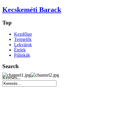
Kecskeméti Barack
Top
Kezdőlap
Termelők
Lekvárok
Ételek
Pálinkák
Search
Keresés...